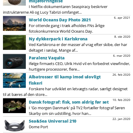
miljøforringelse
I Netflix-dokumentaren Seaspiracy beskriver
instruktørerne Ali og Lucy Tabrizi omfanget...
6. apr 2021
World Oceans Day Photo 2021
For ottende gang i træk afholdes FNs årlige
fotokonkurrence World Oceans Day.
8. okt 2020
Ny dykkerpark i Karlskrona
Ved Karlskrona er der masser af vrag efter skibe, der har
deltaget i søslag. Mange af...
6. mar 2020
Paralenz Vaquita
Ifølge firmaets CEO, Ulrik Hvid vil en forbedret viewfinder,
hurtigere processorer, flere...
26. feb 2020
Albatrosser til kamp imod ulovligt
fiskeri
Forskere har udviklet en letvægts radar, særligt designet
til at bæres af den store...
10. feb 2020
Dansk fotograf: fisk, som aldrig før set
I 'Go morgen Danmark' på TV2 fortæller fotograf Søren
Skarby om sin udstilling, hvor han...
22. jan 2020
Sea&Sea Universal 210
Dome Port