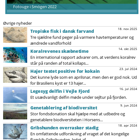
Fotouge i Smögen 2022
Øvrige nyheder
18. nov 2025
Tropiske fisk i dansk farvand
Tre sjældne fund peger på varmere havtemperaturer og
ændrede vandforhold
14. okt 2025
Koralrevenes skæbnetime
En international rapport advarer om, at verdens koralrev
står på randen af total kollaps...
23. jul 2024
Hajer testet positive for kokain
Det kunne lyde som en aprilsnar, men den er god nok. Ud
for Brasiliens kyst er 13 hajer...
16. jul 2024
Legesyg delfin i Vejle Fjord
Et usædvanligt delfin møde under sejltur på fjorden.
9. jun 2024
Genetablering af biodiversitet
Stor fondsdonation skal hjælpe med at udbedre og
genetablere biodiversiteten i Horsens...
18. apr 2024
Gribshunden overrasker stadig
En omfattende udforskning af vraget af det kongelige
flagskib Gribshunden, ledet af...