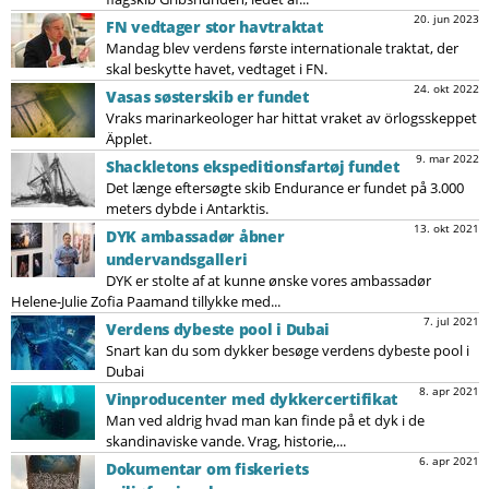
20. jun 2023
FN vedtager stor havtraktat
Mandag blev verdens første internationale traktat, der
skal beskytte havet, vedtaget i FN.
24. okt 2022
Vasas søsterskib er fundet
Vraks marinarkeologer har hittat vraket av örlogsskeppet
Äpplet.
9. mar 2022
Shackletons ekspeditionsfartøj fundet
Det længe eftersøgte skib Endurance er fundet på 3.000
meters dybde i Antarktis.
13. okt 2021
DYK ambassadør åbner
undervandsgalleri
DYK er stolte af at kunne ønske vores ambassadør
Helene-Julie Zofia Paamand tillykke med...
7. jul 2021
Verdens dybeste pool i Dubai
Snart kan du som dykker besøge verdens dybeste pool i
Dubai
8. apr 2021
Vinproducenter med dykkercertifikat
Man ved aldrig hvad man kan finde på et dyk i de
skandinaviske vande. Vrag, historie,...
6. apr 2021
Dokumentar om fiskeriets