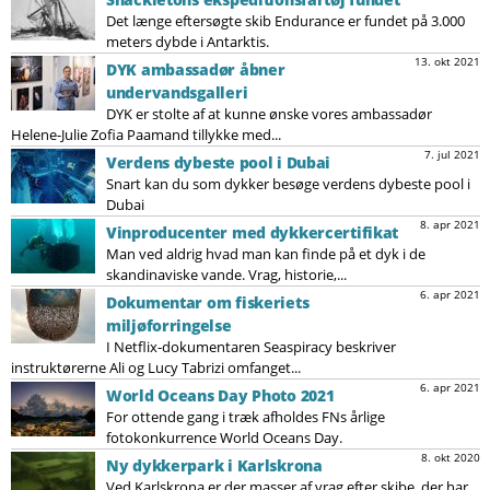
Det længe eftersøgte skib Endurance er fundet på 3.000
meters dybde i Antarktis.
13. okt 2021
DYK ambassadør åbner
undervandsgalleri
DYK er stolte af at kunne ønske vores ambassadør
Helene-Julie Zofia Paamand tillykke med...
7. jul 2021
Verdens dybeste pool i Dubai
Snart kan du som dykker besøge verdens dybeste pool i
Dubai
8. apr 2021
Vinproducenter med dykkercertifikat
Man ved aldrig hvad man kan finde på et dyk i de
skandinaviske vande. Vrag, historie,...
6. apr 2021
Dokumentar om fiskeriets
miljøforringelse
I Netflix-dokumentaren Seaspiracy beskriver
instruktørerne Ali og Lucy Tabrizi omfanget...
6. apr 2021
World Oceans Day Photo 2021
For ottende gang i træk afholdes FNs årlige
fotokonkurrence World Oceans Day.
8. okt 2020
Ny dykkerpark i Karlskrona
Ved Karlskrona er der masser af vrag efter skibe, der har