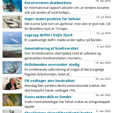
14. okt 2025
Koralrevenes skæbnetime
En international rapport advarer om, at verdens koralrev
står på randen af total kollaps...
23. jul 2024
Hajer testet positive for kokain
Det kunne lyde som en aprilsnar, men den er god nok. Ud
for Brasiliens kyst er 13 hajer...
16. jul 2024
Legesyg delfin i Vejle Fjord
Et usædvanligt delfin møde under sejltur på fjorden.
9. jun 2024
Genetablering af biodiversitet
Stor fondsdonation skal hjælpe med at udbedre og
genetablere biodiversiteten i Horsens...
18. apr 2024
Gribshunden overrasker stadig
En omfattende udforskning af vraget af det kongelige
flagskib Gribshunden, ledet af...
20. jun 2023
FN vedtager stor havtraktat
Mandag blev verdens første internationale traktat, der
skal beskytte havet, vedtaget i FN.
24. okt 2022
Vasas søsterskib er fundet
Vraks marinarkeologer har hittat vraket av örlogsskeppet
Äpplet.
9. mar 2022
Shackletons ekspeditionsfartøj fundet