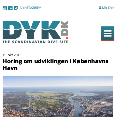
Gå til
NYHEDSBREV
Mit DYK
hovedindhold
Forside
19. okt 2013
Magasinet
Høring om udviklingen i Københavns
Havn
Nyheder
Artikler
DYK Guiden
Shop
Om DYK