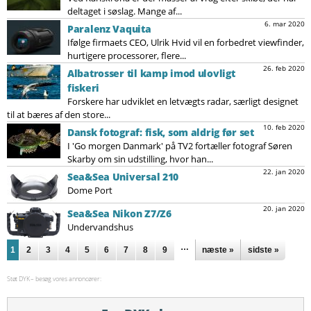
deltaget i søslag. Mange af...
6. mar 2020
Paralenz Vaquita
Ifølge firmaets CEO, Ulrik Hvid vil en forbedret viewfinder,
hurtigere processorer, flere...
26. feb 2020
Albatrosser til kamp imod ulovligt
fiskeri
Forskere har udviklet en letvægts radar, særligt designet
til at bæres af den store...
10. feb 2020
Dansk fotograf: fisk, som aldrig før set
I 'Go morgen Danmark' på TV2 fortæller fotograf Søren
Skarby om sin udstilling, hvor han...
22. jan 2020
Sea&Sea Universal 210
Dome Port
20. jan 2020
Sea&Sea Nikon Z7/Z6
Undervandshus
Sider
…
1
2
3
4
5
6
7
8
9
næste »
sidste »
Støt DYK – besøg vores annoncører: