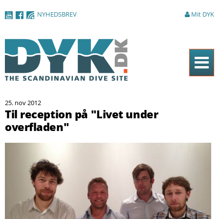
Gå til
NYHEDSBREV
Mit DYK
hovedindhold
Forside
25. nov 2012
Magasinet
Til reception på "Livet under
overfladen"
Nyheder
Artikler
DYK Guiden
Shop
Om DYK