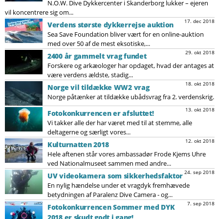
N.O.W. Dive Dykkercenter i Skanderborg lukker – ejeren
vil koncentrere sig om...
17. dec 2018
Verdens største dykkerrejse auktion
Sea Save Foundation bliver vært for en online-auktion
med over 50 af de mest eksotiske,...
29. okt 2018
2400 år gammelt vrag fundet
Forskere og arkæologer har opdaget, hvad der antages at
være verdens ældste, stadig...
18. okt 2018
Norge vil tildække WW2 vrag
Norge påtænker at tildække ubådsvrag fra 2. verdenskrig.
13. okt 2018
Fotokonkurrencen er afsluttet!
Vi takker alle der har været med til at stemme, alle
deltagerne og særligt vores...
12. okt 2018
Kulturnatten 2018
Hele aftenen står vores ambassadør Frode Kjems Uhre
ved Nationalmuseet sammen med andre...
24. sep 2018
UV videokamera som sikkerhedsfaktor
En nylig hændelse under et vragdyk fremhævede
betydningen af ​​Paralenz Dive Camera - og...
7. sep 2018
Fotokonkurrencen Sommer med DYK
2018 er skudt godt i gang!