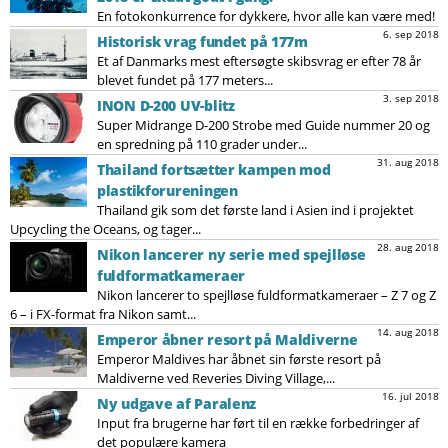
En fotokonkurrence for dykkere, hvor alle kan være med!
6. sep 2018
Historisk vrag fundet på 177m
Et af Danmarks mest eftersøgte skibsvrag er efter 78 år
blevet fundet på 177 meters...
3. sep 2018
INON D-200 UV-blitz
Super Midrange D-200 Strobe med Guide nummer 20 og
en spredning på 110 grader under...
31. aug 2018
Thailand fortsætter kampen mod
plastikforureningen
Thailand gik som det første land i Asien ind i projektet
Upcycling the Oceans, og tager...
28. aug 2018
Nikon lancerer ny serie med spejlløse
fuldformatkameraer
Nikon lancerer to spejlløse fuldformatkameraer – Z 7 og Z
6 – i FX-format fra Nikon samt...
14. aug 2018
Emperor åbner resort på Maldiverne
Emperor Maldives har åbnet sin første resort på
Maldiverne ved Reveries Diving Village,...
16. jul 2018
Ny udgave af Paralenz
Input fra brugerne har ført til en række forbedringer af
det populære kamera