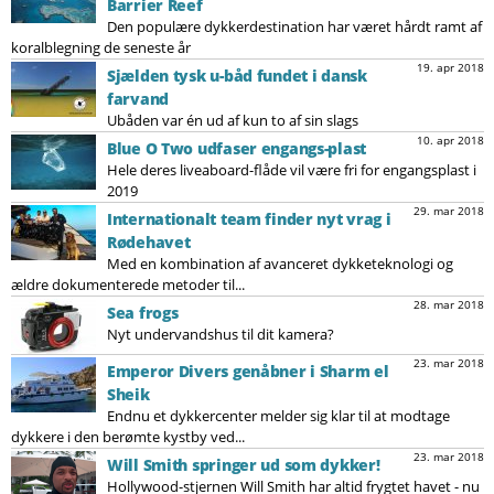
Barrier Reef
Den populære dykkerdestination har været hårdt ramt af
koralblegning de seneste år
19. apr 2018
Sjælden tysk u-båd fundet i dansk
farvand
Ubåden var én ud af kun to af sin slags
10. apr 2018
Blue O Two udfaser engangs-plast
Hele deres liveaboard-flåde vil være fri for engangsplast i
2019
29. mar 2018
Internationalt team finder nyt vrag i
Rødehavet
Med en kombination af avanceret dykketeknologi og
ældre dokumenterede metoder til...
28. mar 2018
Sea frogs
Nyt undervandshus til dit kamera?
23. mar 2018
Emperor Divers genåbner i Sharm el
Sheik
Endnu et dykkercenter melder sig klar til at modtage
dykkere i den berømte kystby ved...
23. mar 2018
Will Smith springer ud som dykker!
Hollywood-stjernen Will Smith har altid frygtet havet - nu