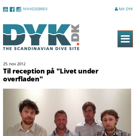
Gå til
NYHEDSBREV
Mit DYK
hovedindhold
Forside
25. nov 2012
Magasinet
Til reception på "Livet under
overfladen"
Nyheder
Artikler
DYK Guiden
Shop
Om DYK