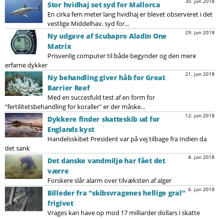
30. jun 2018
Stor hvidhaj set syd for Mallorca
En cirka fem meter lang hvidhaj er blevet observeret i det
vestlige Middelhav, syd for...
29. jun 2018
Ny udgave af Scubapro Aladin One
Matrix
Prisvenlig computer til både begynder og den mere
erfarne dykker
21. jun 2018
Ny behandling giver håb for Great
Barrier Reef
Med en succesfuld test af en form for
"fertilitetsbehandling for koraller" er der måske...
12. jun 2018
Dykkere finder skatteskib ud for
Englands kyst
Handelsskibet President var på vej tilbage fra Indien da
det sank
8. jun 2018
Det danske vandmiljø har fået det
værre
Forskere slår alarm over tilvæksten af alger
6. jun 2018
Billeder fra "skibsvragenes hellige gral"
frigivet
Vrages kan have op mod 17 milliarder dollars i skatte