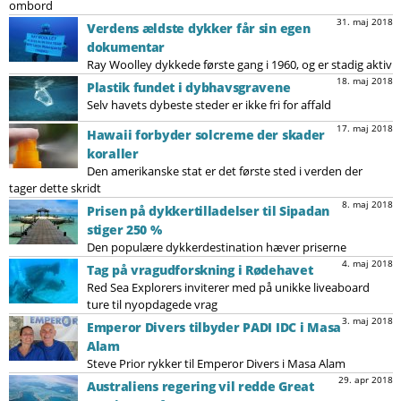
ombord
31. maj 2018
Verdens ældste dykker får sin egen
dokumentar
Ray Woolley dykkede første gang i 1960, og er stadig aktiv
18. maj 2018
Plastik fundet i dybhavsgravene
Selv havets dybeste steder er ikke fri for affald
17. maj 2018
Hawaii forbyder solcreme der skader
koraller
Den amerikanske stat er det første sted i verden der
tager dette skridt
8. maj 2018
Prisen på dykkertilladelser til Sipadan
stiger 250 %
Den populære dykkerdestination hæver priserne
4. maj 2018
Tag på vragudforskning i Rødehavet
Red Sea Explorers inviterer med på unikke liveaboard
ture til nyopdagede vrag
3. maj 2018
Emperor Divers tilbyder PADI IDC i Masa
Alam
Steve Prior rykker til Emperor Divers i Masa Alam
29. apr 2018
Australiens regering vil redde Great