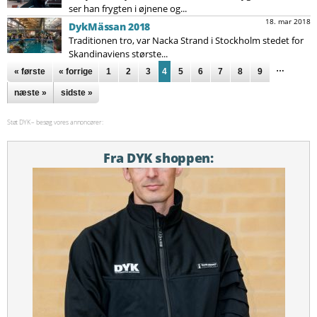
ser han frygten i øjnene og...
18. mar 2018
DykMässan 2018
Traditionen tro, var Nacka Strand i Stockholm stedet for
Skandinaviens største...
Sider
…
« første
« forrige
1
2
3
4
5
6
7
8
9
næste »
sidste »
Støt DYK – besøg vores annoncører:
Fra DYK shoppen: