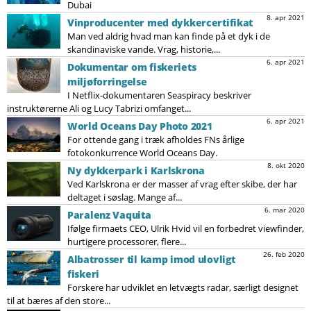
Dubai
8. apr 2021
Vinproducenter med dykkercertifikat
Man ved aldrig hvad man kan finde på et dyk i de
skandinaviske vande. Vrag, historie,...
6. apr 2021
Dokumentar om fiskeriets
miljøforringelse
I Netflix-dokumentaren Seaspiracy beskriver
instruktørerne Ali og Lucy Tabrizi omfanget...
6. apr 2021
World Oceans Day Photo 2021
For ottende gang i træk afholdes FNs årlige
fotokonkurrence World Oceans Day.
8. okt 2020
Ny dykkerpark i Karlskrona
Ved Karlskrona er der masser af vrag efter skibe, der har
deltaget i søslag. Mange af...
6. mar 2020
Paralenz Vaquita
Ifølge firmaets CEO, Ulrik Hvid vil en forbedret viewfinder,
hurtigere processorer, flere...
26. feb 2020
Albatrosser til kamp imod ulovligt
fiskeri
Forskere har udviklet en letvægts radar, særligt designet
til at bæres af den store...