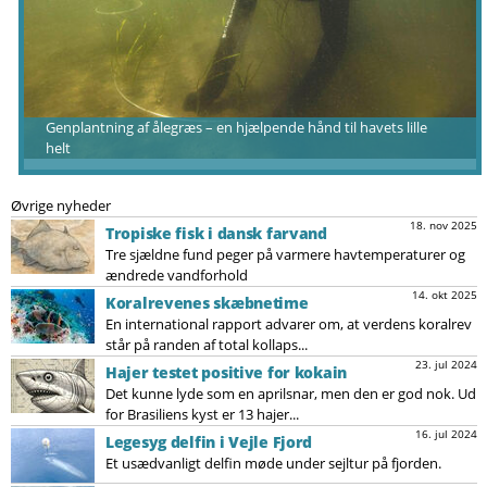
Genplantning af ålegræs – en hjælpende hånd til havets lille
helt
Øvrige nyheder
18. nov 2025
Tropiske fisk i dansk farvand
Tre sjældne fund peger på varmere havtemperaturer og
ændrede vandforhold
14. okt 2025
Koralrevenes skæbnetime
En international rapport advarer om, at verdens koralrev
står på randen af total kollaps...
23. jul 2024
Hajer testet positive for kokain
Det kunne lyde som en aprilsnar, men den er god nok. Ud
for Brasiliens kyst er 13 hajer...
16. jul 2024
Legesyg delfin i Vejle Fjord
Et usædvanligt delfin møde under sejltur på fjorden.