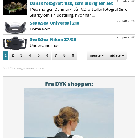
10. feb 2020
Dansk fotograf: fisk, som aldrig før set
I 'Go morgen Danmark' på TV2 fortæller fotograf Søren
Skarby om sin udstilling, hvor han...
22. jan 2020
Sea&Sea Universal 210
Dome Port
20. jan 2020
Sea&Sea Nikon Z7/Z6
Undervandshus
Sider
…
1
2
3
4
5
6
7
8
9
næste »
sidste »
Støt DYK – besøg vores annoncører:
Fra DYK shoppen: