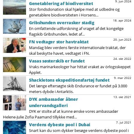
9. jun 2024
Genetablering af biodiversitet
Stor fondsdonation skal hjælpe med at udbedre og
genetablere biodiversiteten i Horsens...
18. apr 2024
Gribshunden overrasker stadig
En omfattende udforskning af vraget af det kongelige
flagskib Gribshunden, ledet af...
20. jun 2023
FN vedtager stor havtraktat
Mandag blev verdens første internationale traktat, der
skal beskytte havet, vedtaget i FN.
24. okt 2022
Vasas søsterskib er fundet
Vraks marinarkeologer har hittat vraket av örlogsskeppet
Äpplet.
9. mar 2022
Shackletons ekspeditionsfartøj fundet
Det længe eftersøgte skib Endurance er fundet på 3.000
meters dybde i Antarktis.
13. okt 2021
DYK ambassadør åbner
undervandsgalleri
DYK er stolte af at kunne ønske vores ambassadør
Helene-Julie Zofia Paamand tillykke med...
7. jul 2021
Verdens dybeste pool i Dubai
Snart kan du som dykker besøge verdens dybeste pool i