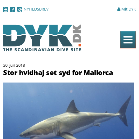
Gå til
NYHEDSBREV
Mit DYK
hovedindhold
Forside
30. jun 2018
Magasinet
Stor hvidhaj set syd for Mallorca
Nyheder
Artikler
DYK Guiden
Shop
Om DYK