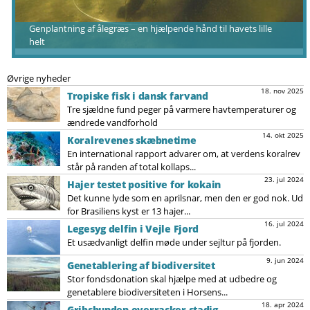
Genplantning af ålegræs – en hjælpende hånd til havets lille
helt
Øvrige nyheder
18. nov 2025
Tropiske fisk i dansk farvand
Tre sjældne fund peger på varmere havtemperaturer og
ændrede vandforhold
14. okt 2025
Koralrevenes skæbnetime
En international rapport advarer om, at verdens koralrev
står på randen af total kollaps...
23. jul 2024
Hajer testet positive for kokain
Det kunne lyde som en aprilsnar, men den er god nok. Ud
for Brasiliens kyst er 13 hajer...
16. jul 2024
Legesyg delfin i Vejle Fjord
Et usædvanligt delfin møde under sejltur på fjorden.
9. jun 2024
Genetablering af biodiversitet
Stor fondsdonation skal hjælpe med at udbedre og
genetablere biodiversiteten i Horsens...
18. apr 2024
Gribshunden overrasker stadig