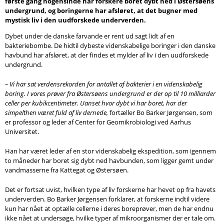
første gang nogensinde har forskere boret dybt ned i Østersøens
Søg
undergrund, og boringerne har afsløret, at det bugner med
mystisk liv i den uudforskede underverden.
Dybet under de danske farvande er rent ud sagt lidt af en
bakteriebombe. De hidtil dybeste videnskabelige boringer i den danske
havbund har afsløret, at der findes et mylder af liv i den uudforskede
undergrund.
– Vi har sat verdensrekorden for antallet af bakterier i en videnskabelig
boring. I vores prøver fra Østersøens undergrund er der op til 10 milliarder
celler per kubikcentimeter. Uanset hvor dybt vi har boret, har der
simpelthen været fuld af liv dernede,
fortæller Bo Barker Jørgensen, som
er professor og leder af Center for Geomikrobiologi ved Aarhus
Universitet.
Han har været leder af en stor videnskabelig ekspedition, som igennem
to måneder har boret sig dybt ned havbunden, som ligger gemt under
vandmasserne fra Kattegat og Østersøen.
Det er fortsat uvist, hvilken type af liv forskerne har hevet op fra havets
underverden. Bo Barker Jørgensen forklarer, at forskerne indtil videre
kun har nået at optælle cellerne i deres boreprøver, men de har endnu
ikke nået at undersøge, hvilke typer af mikroorganismer der er tale om.