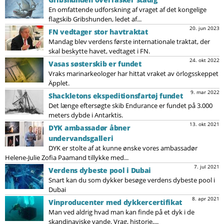
En omfattende udforskning af vraget af det kongelige
flagskib Gribshunden, ledet af...
20. jun 2023
FN vedtager stor havtraktat
Mandag blev verdens første internationale traktat, der
skal beskytte havet, vedtaget i FN.
24. okt 2022
Vasas søsterskib er fundet
Vraks marinarkeologer har hittat vraket av örlogsskeppet
Äpplet.
9. mar 2022
Shackletons ekspeditionsfartøj fundet
Det længe eftersøgte skib Endurance er fundet på 3.000
meters dybde i Antarktis.
13. okt 2021
DYK ambassadør åbner
undervandsgalleri
DYK er stolte af at kunne ønske vores ambassadør
Helene-Julie Zofia Paamand tillykke med...
7. jul 2021
Verdens dybeste pool i Dubai
Snart kan du som dykker besøge verdens dybeste pool i
Dubai
8. apr 2021
Vinproducenter med dykkercertifikat
Man ved aldrig hvad man kan finde på et dyk i de
skandinaviske vande. Vrag, historie,...