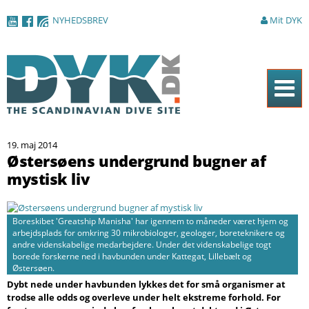
Gå til
NYHEDSBREV
Mit DYK
hovedindhold
Forside
19. maj 2014
Magasinet
Østersøens undergrund bugner af
mystisk liv
Nyheder
Artikler
Boreskibet 'Greatship Manisha' har igennem to måneder været hjem og
DYK Guiden
arbejdsplads for omkring 30 mikrobiologer, geologer, boreteknikere og
andre videnskabelige medarbejdere. Under det videnskabelige togt
borede forskerne ned i havbunden under Kattegat, Lillebælt og
Shop
Østersøen.
Dybt nede under havbunden lykkes det for små organismer at
Om DYK
trodse alle odds og overleve under helt ekstreme forhold. For