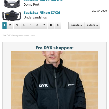
Dome Port
20. jan 2020
Sea&Sea Nikon Z7/Z6
Undervandshus
Sider
…
1
2
3
4
5
6
7
8
9
næste »
sidste »
Støt DYK – besøg vores annoncører:
Fra DYK shoppen: