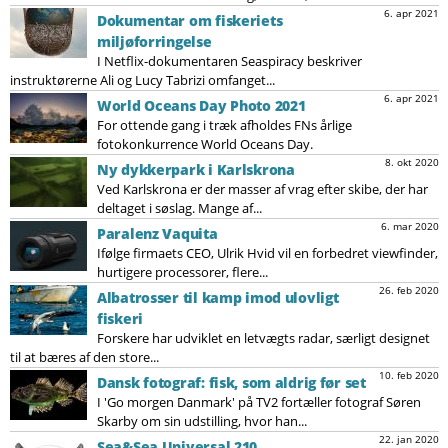
6. apr 2021
Dokumentar om fiskeriets
miljøforringelse
I Netflix-dokumentaren Seaspiracy beskriver
instruktørerne Ali og Lucy Tabrizi omfanget...
6. apr 2021
World Oceans Day Photo 2021
For ottende gang i træk afholdes FNs årlige
fotokonkurrence World Oceans Day.
8. okt 2020
Ny dykkerpark i Karlskrona
Ved Karlskrona er der masser af vrag efter skibe, der har
deltaget i søslag. Mange af...
6. mar 2020
Paralenz Vaquita
Ifølge firmaets CEO, Ulrik Hvid vil en forbedret viewfinder,
hurtigere processorer, flere...
26. feb 2020
Albatrosser til kamp imod ulovligt
fiskeri
Forskere har udviklet en letvægts radar, særligt designet
til at bæres af den store...
10. feb 2020
Dansk fotograf: fisk, som aldrig før set
I 'Go morgen Danmark' på TV2 fortæller fotograf Søren
Skarby om sin udstilling, hvor han...
22. jan 2020
Sea&Sea Universal 210