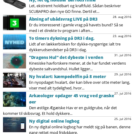
Let, ekstremt holdbart og kraftfuld. Sådan beskriver
SCUBAPRO den nye GO finne. Dertil et...
28. aug 2016
Åbning af ubådsvrag LIVE på DR3
Er du interesseret i gamle vrag på havets bund? Så se
med i et direkte tv-program i aften...
23. aug 2016
To timers dykning på DR3 i dag.
Lidt af en lækkerbisken for dykke-nysgerrige: ialt tre
dykkerudsendelser på DR3 i dag.
31. jul 2016
"Dragens Hul" det dybeste i verden
Kinesiske havforskere mener, at de har fundet verdens
dybeste saltvandshul. Hullet ligger...
29. jul 2016
Ny hvalart: kæmpedelfin på 8 meter
En nyopdaget hvalart, der kan blive over otte meter lang,
viser med alt tydelighed, hvor...
27. jul 2016
Arkæologer opdager 45 vrag ved græske
øer
Den østlige Ægæiske Hav er en guldgrube, når det
kommer til skibsvrag. Et hold dykkere...
25. jul 2016
Ny digital online logbog
En ny digital online logbog har meldt sig på banen, denne
gang rettet mod fridykkere.