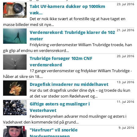
23. jul 2016
Tabt UV-kamera dukker op 1000km
væk...
Det er nok ikke svært at forestille sig at have taget en
masse billeder med sit nye...
21. jul 2016
Verdensrekord: Trubridge klarer de 102
meter
Fridykning verdensmester William Trubridge troede, han
gik glip af endnu en verdensrekord...
20. jul 2016
Trubridge forsøger 102m CNF
verdensrekord
17 gange verdensmester og fridykker William Trubridge -
håber at sikre sin 18....
13. jul 2016
Dragefisk invaderer nu middelhavet
Har du set dragefisk under dine dyk – og troede du kun
at det var steder som Rødehavet og...
11. jul 2016
Giftige østers og muslinger i
Vesterhavet
Fødevarestyrelsen advarer mod muslinger og østers i
Vadehavet den kommende tid på grund...
9. jul 2016
"Havfruer" vil snorkle
Nordvestpassagen