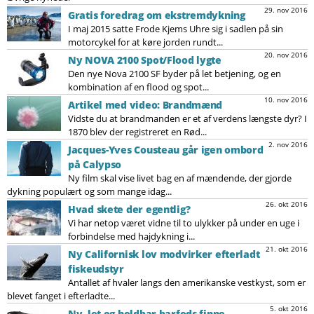
29. nov 2016
Gratis foredrag om ekstremdykning
I maj 2015 satte Frode Kjems Uhre sig i sadlen på sin
motorcykel for at køre jorden rundt...
20. nov 2016
Ny NOVA 2100 Spot/Flood lygte
Den nye Nova 2100 SF byder på let betjening, og en
kombination af en flood og spot...
10. nov 2016
Artikel med video: Brandmænd
Vidste du at brandmanden er et af verdens længste dyr? I
1870 blev der registreret en Rød...
2. nov 2016
Jacques-Yves Cousteau går igen ombord
på Calypso
Ny film skal vise livet bag en af mændende, der gjorde
dykning populært og som mange idag...
26. okt 2016
Hvad skete der egentlig?
Vi har netop været vidne til to ulykker på under en uge i
forbindelse med hajdykning i...
21. okt 2016
Ny Californisk lov modvirker efterladt
fiskeudstyr
Antallet af hvaler langs den amerikanske vestkyst, som er
blevet fanget i efterladte...
5. okt 2016
Ny, let og holdbar barfods finne