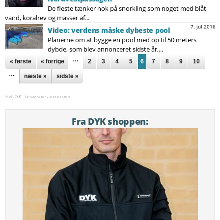
De fleste tænker nok på snorkling som noget med blåt
vand, koralrev og masser af...
7. jul 2016
Video: verdens måske dybeste pool
Planerne om at bygge en pool med op til 50 meters
dybde, som blev annonceret sidste år,...
Sider
…
« første
« forrige
2
3
4
5
6
7
8
9
10
…
næste »
sidste »
Støt DYK – besøg vores annoncører:
Fra DYK shoppen: