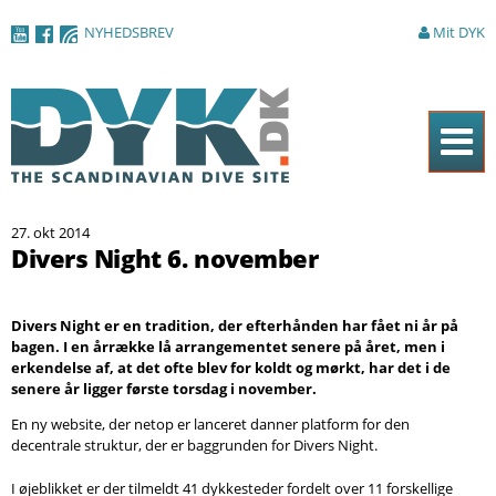
Gå til
NYHEDSBREV
Mit DYK
hovedindhold
Forside
27. okt 2014
Magasinet
Divers Night 6. november
Nyheder
Divers Night er en tradition, der efterhånden har fået ni år på
Artikler
bagen. I en årrække lå arrangementet senere på året, men i
erkendelse af, at det ofte blev for koldt og mørkt, har det i de
DYK Guiden
senere år ligger første torsdag i november.
Shop
En ny website, der netop er lanceret danner platform for den
decentrale struktur, der er baggrunden for Divers Night.
Om DYK
I øjeblikket er der tilmeldt 41 dykkesteder fordelt over 11 forskellige