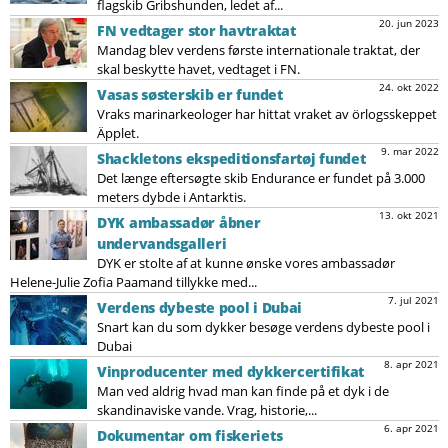
flagskib Gribshunden, ledet af...
20. jun 2023
FN vedtager stor havtraktat
Mandag blev verdens første internationale traktat, der
skal beskytte havet, vedtaget i FN.
24. okt 2022
Vasas søsterskib er fundet
Vraks marinarkeologer har hittat vraket av örlogsskeppet
Äpplet.
9. mar 2022
Shackletons ekspeditionsfartøj fundet
Det længe eftersøgte skib Endurance er fundet på 3.000
meters dybde i Antarktis.
13. okt 2021
DYK ambassadør åbner
undervandsgalleri
DYK er stolte af at kunne ønske vores ambassadør
Helene-Julie Zofia Paamand tillykke med...
7. jul 2021
Verdens dybeste pool i Dubai
Snart kan du som dykker besøge verdens dybeste pool i
Dubai
8. apr 2021
Vinproducenter med dykkercertifikat
Man ved aldrig hvad man kan finde på et dyk i de
skandinaviske vande. Vrag, historie,...
6. apr 2021
Dokumentar om fiskeriets