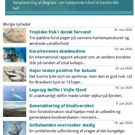
Genplantning af ålegræs – en hjælpende hånd til havets lille
helt
Øvrige nyheder
18. nov 2025
Tropiske fisk i dansk farvand
Tre sjældne fund peger på varmere havtemperaturer og
ændrede vandforhold
14. okt 2025
Koralrevenes skæbnetime
En international rapport advarer om, at verdens koralrev
står på randen af total kollaps...
23. jul 2024
Hajer testet positive for kokain
Det kunne lyde som en aprilsnar, men den er god nok. Ud
for Brasiliens kyst er 13 hajer...
16. jul 2024
Legesyg delfin i Vejle Fjord
Et usædvanligt delfin møde under sejltur på fjorden.
9. jun 2024
Genetablering af biodiversitet
Stor fondsdonation skal hjælpe med at udbedre og
genetablere biodiversiteten i Horsens...
18. apr 2024
Gribshunden overrasker stadig
En omfattende udforskning af vraget af det kongelige