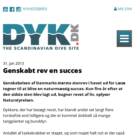
Gå til
NYHEDSBREV
Mit DYK
hovedindhold
Forside
31. jan 2013
Magasinet
Genskabt rev en succes
Nyheder
Genskabelsen af Danmarks største stenrev i havet ud for Læsø
tegner til at blive en naturmæssig succes. Kun fire år efter at
Artikler
den sidste sten blev lagt ud, bugner revet af liv, oplyser
Naturstyrelsen.
DYK Guiden
Dykkere, der har besøgt revet, har blandt andet set langt flere
Shop
torskefisk end tidligere og der er kommet dobbelt så mange
tangplanter og bunddyr.
Om DYK
Antallet af taskekrabber er steget, og som noget helt nyt er der også