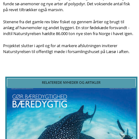
Søg
funde sø-anemoner og nye arter af polypdyr. Det voksende antal fisk
på revet tiltrækker også marsvin.
Stenene fra det gamle rev blev fisket op gennem årtier og brugt til
anlæg af havnemoler og andet byggeri. En stor fødekæde forsvandt -
indtil Naturstyrelsen hældte 86.000 ton nye sten fra Norge i havet igen.
Projektet slutter i april og for at markere afslutningen inviterer
Naturstyrelsen til offentligt møde i forsamlingshuset på Læsø i aften.
RELATEREDE NYHEDER OG ARTIKLER