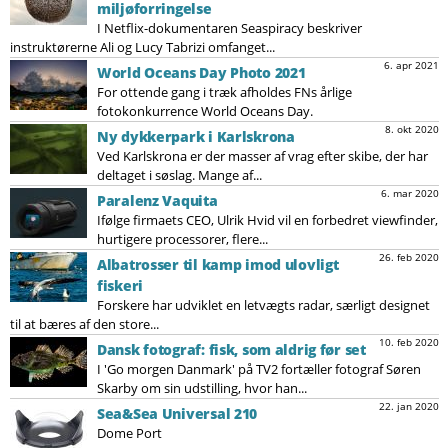
miljøforringelse
I Netflix-dokumentaren Seaspiracy beskriver
instruktørerne Ali og Lucy Tabrizi omfanget...
6. apr 2021
World Oceans Day Photo 2021
For ottende gang i træk afholdes FNs årlige
fotokonkurrence World Oceans Day.
8. okt 2020
Ny dykkerpark i Karlskrona
Ved Karlskrona er der masser af vrag efter skibe, der har
deltaget i søslag. Mange af...
6. mar 2020
Paralenz Vaquita
Ifølge firmaets CEO, Ulrik Hvid vil en forbedret viewfinder,
hurtigere processorer, flere...
26. feb 2020
Albatrosser til kamp imod ulovligt
fiskeri
Forskere har udviklet en letvægts radar, særligt designet
til at bæres af den store...
10. feb 2020
Dansk fotograf: fisk, som aldrig før set
I 'Go morgen Danmark' på TV2 fortæller fotograf Søren
Skarby om sin udstilling, hvor han...
22. jan 2020
Sea&Sea Universal 210
Dome Port