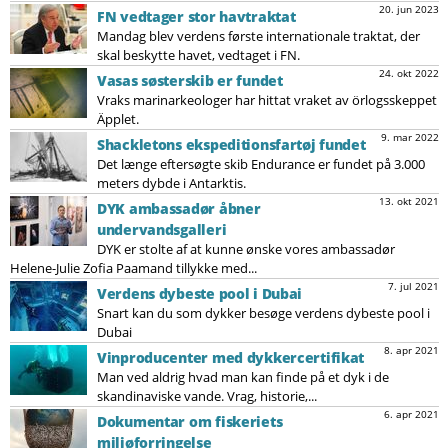
20. jun 2023
FN vedtager stor havtraktat
Mandag blev verdens første internationale traktat, der
skal beskytte havet, vedtaget i FN.
24. okt 2022
Vasas søsterskib er fundet
Vraks marinarkeologer har hittat vraket av örlogsskeppet
Äpplet.
9. mar 2022
Shackletons ekspeditionsfartøj fundet
Det længe eftersøgte skib Endurance er fundet på 3.000
meters dybde i Antarktis.
13. okt 2021
DYK ambassadør åbner
undervandsgalleri
DYK er stolte af at kunne ønske vores ambassadør
Helene-Julie Zofia Paamand tillykke med...
7. jul 2021
Verdens dybeste pool i Dubai
Snart kan du som dykker besøge verdens dybeste pool i
Dubai
8. apr 2021
Vinproducenter med dykkercertifikat
Man ved aldrig hvad man kan finde på et dyk i de
skandinaviske vande. Vrag, historie,...
6. apr 2021
Dokumentar om fiskeriets
miljøforringelse