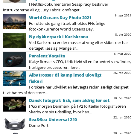
I Netflix-dokumentaren Seaspiracy beskriver
instruktørerne Ali og Lucy Tabrizi omfanget...
6. apr 2021
World Oceans Day Photo 2021
For ottende gang i træk afholdes FNs årlige
fotokonkurrence World Oceans Day.
8. okt 2020
Ny dykkerpark i Karlskrona
Ved Karlskrona er der masser af vrag efter skibe, der har
deltaget i søslag. Mange af...
6. mar 2020
Paralenz Vaquita
Ifølge firmaets CEO, Ulrik Hvid vil en forbedret viewfinder,
hurtigere processorer, flere...
26. feb 2020
Albatrosser til kamp imod ulovligt
fiskeri
Forskere har udviklet en letvægts radar, særligt designet
til at bæres af den store...
10. feb 2020
Dansk fotograf: fisk, som aldrig før set
I 'Go morgen Danmark' på TV2 fortæller fotograf Søren
Skarby om sin udstilling, hvor han...
22. jan 2020
Sea&Sea Universal 210
Dome Port
20. jan 2020