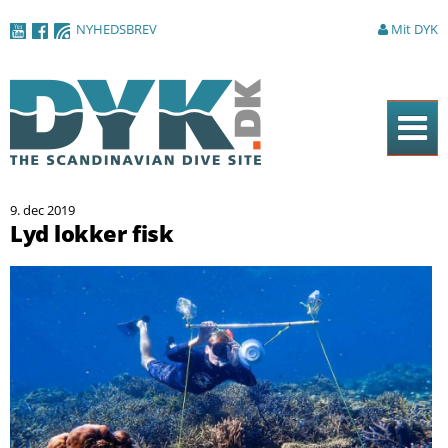
Gå til
NYHEDSBREV
Mit DYK
hovedindhold
Forside
9. dec 2019
Magasinet
Lyd lokker fisk
Nyheder
Artikler
DYK Guiden
Shop
Om DYK