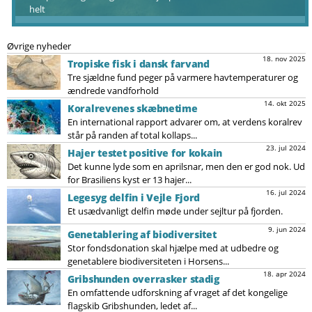
helt
Øvrige nyheder
18. nov 2025
Tropiske fisk i dansk farvand
Tre sjældne fund peger på varmere havtemperaturer og
ændrede vandforhold
14. okt 2025
Koralrevenes skæbnetime
En international rapport advarer om, at verdens koralrev
står på randen af total kollaps...
23. jul 2024
Hajer testet positive for kokain
Det kunne lyde som en aprilsnar, men den er god nok. Ud
for Brasiliens kyst er 13 hajer...
16. jul 2024
Legesyg delfin i Vejle Fjord
Et usædvanligt delfin møde under sejltur på fjorden.
9. jun 2024
Genetablering af biodiversitet
Stor fondsdonation skal hjælpe med at udbedre og
genetablere biodiversiteten i Horsens...
18. apr 2024
Gribshunden overrasker stadig
En omfattende udforskning af vraget af det kongelige
flagskib Gribshunden, ledet af...