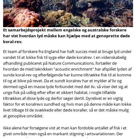
Søg
Et samarbejdsprojekt mellem engelske og australske forskere
har vist hvordan lyd måske kan hjælpe med at genoprette døde
koral-rev.
Et team af forskere fra England har haft succes med at bruge lyd under
vandet til at lokke fisk til syge eller døde koralrev. I en videnskabelig
afhandling publiceret på Nature Communications, fortæller de
hvordan de med teknikken "acoustic enrichment" har afspillet lyden af
sunde koral-rev og efterfølgende har kunne tiltrække fisk til at komme
til og at blive på revet. Da et sundt koralrev har et mylder af liv og
dermed også en masse lyde forbundet med det liv, så viser det sig at
unge fisk på udkig efter efter et sikkert habitat, i nogle tilfælde
tiltrækkes af disse lyde og derfor søger dertil. Dyrelivet er en vigtig
faktor for et koralrevs sundhed og hvis man på denne måde kan lokke
livet tilbage til de svækkede eller døde koraller, så er det måske mulig
at genoplive området.
Ikke alene har forsøgene vist at man kan fordoble antallet af fisk i et
givet område men også en markant stigning i artsvariationen. Der