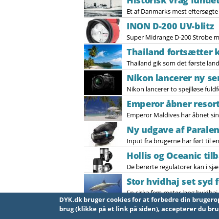
Historisk vrag funde
Et af Danmarks mest eftersøgte s
INON D-200 UV-blitz
Super Midrange D-200 Strobe m
Thailand fortsætter
Thailand gik som det første land 
Nikon lancerer ny se
Nikon lancerer to spejlløse fuld
Emperor åbner resor
Emperor Maldives har åbnet sin f
Ny udgave af Parale
Input fra brugerne har ført til
Hollis og Oceanic til
De berørte regulatorer kan i sjæ
Stor hvidhaj set syd 
En cirka fem meter lang hvidhaj e
DYK.dk bruger cookies for at forbedre din brugeroplevelse på site
Sider
« første
« forrige
1
2
3
4
5
6
7
brug (klikke på et link på siden), accepterer du br