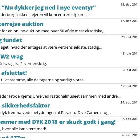
18. dec 201
 ”Nu dykker jeg ned i nye eventyr”
erborg lukker – ejeren vil koncentrere sig om...
17. dec 201
errejse auktion
 for en online-auktion med over 50 af de mest eksotiske,...
29. okt 201
g fundet
get, hvad der antages at være verdens ældste, stadig...
18. okt 201
WW2 vrag
svrag fra 2. verdenskrig.
13. okt 201
afsluttet!
til at stemme, alle deltagerne og særligt vores...
12. okt 201
sadør Frode Kjems Uhre ved Nationalmuseet sammen med andre...
24. sep 201
 sikkerhedsfaktor
dyk fremhævede betydningen af ​​Paralenz Dive Camera - og...
7. sep 201
mmer med DYK 2018 er skudt godt i gang!
, hvor alle kan være med!
6. sep 201