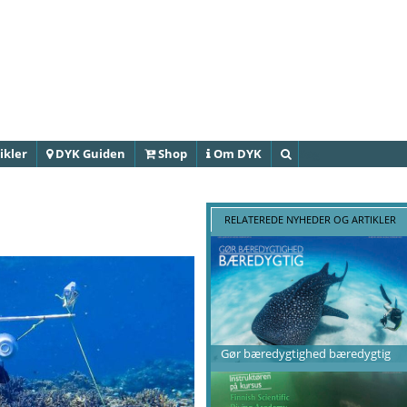
Gå til
hovedindhold
ikler
DYK Guiden
Shop
Om DYK
Søg
RELATEREDE NYHEDER OG ARTIKLER
Gør bæredygtighed bæredygtig