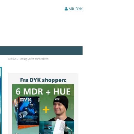
Mit DYK
Støt DYK – besøg vores annoncører:
Fra DYK shoppen: