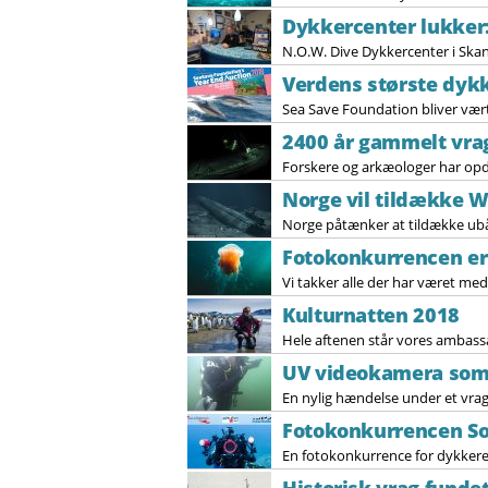
Dykkercenter lukker:
N.O.W. Dive Dykkercenter i Skand
Verdens største dykk
Sea Save Foundation bliver vært
2400 år gammelt vra
Forskere og arkæologer har opda
Norge vil tildække 
Norge påtænker at tildække ubåd
Fotokonkurrencen er 
Vi takker alle der har været med 
Kulturnatten 2018
Hele aftenen står vores ambas
UV videokamera som
En nylig hændelse under et vrag
Fotokonkurrencen So
En fotokonkurrence for dykkere