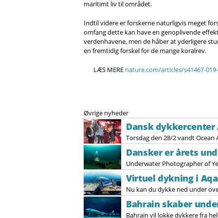
maritimt liv til området.
Indtil videre er forskerne naturligvis meget for
omfang dette kan have en genoplivende effek
verdenhavene, men de håber at yderligere s
en fremtidig forskel for de mange koralrev.
LÆS MERE
nature.com/articles/s41467-019
Øvrige nyheder
Dansk dykkercenter
Torsdag den 28/2 vandt Ocean A
Dansker er årets un
Underwater Photographer of Year
Virtuel dykning i A
Nu kan du dykke ned under over
Bahrain skaber und
Bahrain vil lokke dykkere fra hel