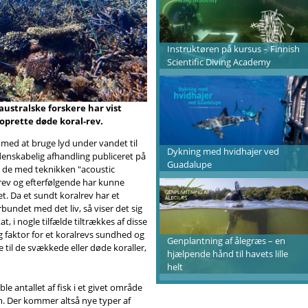
Instruktøren på kursus – Finnish
Scientific Diving Academy
ustralske forskere har vist
prette døde koral-rev.
s med at bruge lyd under vandet til
Dykning med hvidhajer ved
videnskabelig afhandling publiceret på
Guadalupe
 de med teknikken "acoustic
-rev og efterfølgende har kunne
vet. Da et sundt koralrev har et
bundet med det liv, så viser det sig
at, i nogle tilfælde tiltrækkes af disse
tig faktor for et koralrevs sundhed og
Genplantning af ålegræs – en
 til de svækkede eller døde koraller,
hjælpende hånd til havets lille
helt
e antallet af fisk i et givet område
n. Der kommer altså nye typer af