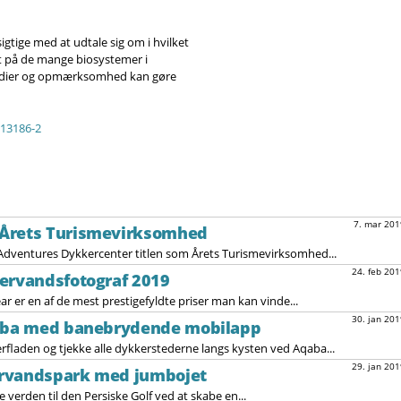
sigtige med at udtale sig om i hvilket
t på de mange biosystemer i
tudier og opmærksomhed kan gøre
-13186-2
7. mar 201
 Årets Turismevirksomhed
dventures Dykkercenter titlen som Årets Turismevirksomhed...
24. feb 201
dervandsfotograf 2019
 er en af de mest prestigefyldte priser man kan vinde...
30. jan 201
qaba med banebrydende mobilapp
fladen og tjekke alle dykkerstederne langs kysten ved Aqaba...
29. jan 201
ervandspark med jumbojet
e verden til den Persiske Golf ved at skabe en...