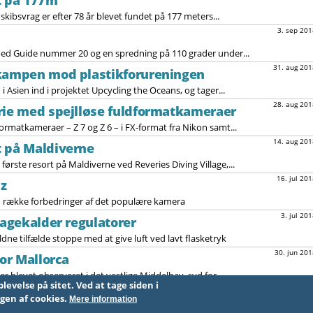
t på 177m
kibsvrag er efter 78 år blevet fundet på 177 meters...
3. sep 201
ed Guide nummer 20 og en spredning på 110 grader under...
31. aug 201
 kampen mod plastikforureningen
i Asien ind i projektet Upcycling the Oceans, og tager...
28. aug 201
rie med spejlløse fuldformatkameraer
formatkameraer – Z 7 og Z 6 – i FX-format fra Nikon samt...
14. aug 201
t på Maldiverne
ørste resort på Maldiverne ved Reveries Diving Village,...
16. jul 201
nz
 en række forbedringer af det populære kamera
3. jul 201
bagekalder regulatorer
ldne tilfælde stoppe med at give luft ved lavt flasketryk
30. jun 201
for Mallorca
r blevet observeret i det vestlige Middelhav, syd for...
t. Ved at tage siden i
8
9
…
næste »
sidste »
ugen af cookies.
Mere information