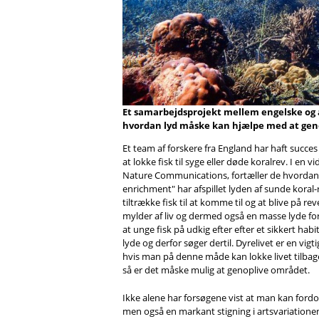
Et samarbejdsprojekt mellem engelske og a
hvordan lyd måske kan hjælpe med at geno
Et team af forskere fra England har haft succe
at lokke fisk til syge eller døde koralrev. I en 
Nature Communications, fortæller de hvordan
enrichment" har afspillet lyden af sunde koral
tiltrække fisk til at komme til og at blive på re
mylder af liv og dermed også en masse lyde for
at unge fisk på udkig efter efter et sikkert habit
lyde og derfor søger dertil. Dyrelivet er en vig
hvis man på denne måde kan lokke livet tilbage
så er det måske mulig at genoplive området.
Ikke alene har forsøgene vist at man kan fordobl
men også en markant stigning i artsvariatione